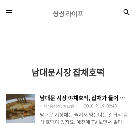
씽
검
메뉴
씽씽 라이프
씽
라
이
프
남대문시장 잡채호떡
남대문 시장 야채호떡, 잡채가 들어 있는
리뷰/음식점, 배달음식
2018. 9. 19. 09:40
남대문 시장에는 줄서서 먹는다는 길거리 음
식 호떡이 있지요. 예전에 TV 보면서 얼마나
맛있으면 저렇게 줄서서 먹지 궁금했었는데