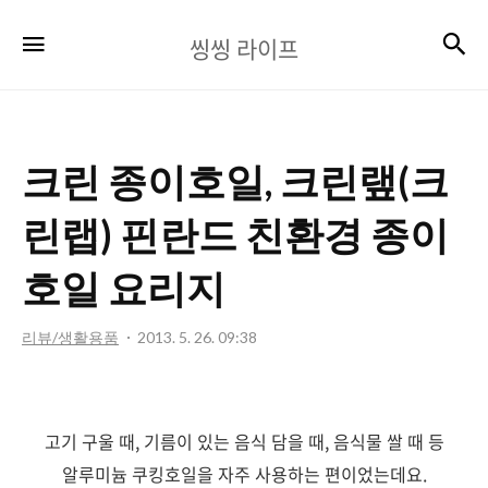
씽
검
메뉴
씽씽 라이프
씽
라
이
크린 종이호일, 크린랲(크
프
린랩) 핀란드 친환경 종이
호일 요리지
리뷰/생활용품
2013. 5. 26. 09:38
고기 구울 때, 기름이 있는 음식 담을 때, 음식물 쌀 때 등
알루미늄 쿠킹호일을 자주 사용하는 편이었는데요.