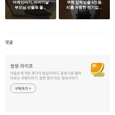
어깨안마기, 어버이날
쿠첸 압력밥솥 6인용,
부모님 선물로 좋은
리홈 저렴한 전기압력
수타 두드림365어깨
밥솥
안마기
댓글
씽씽 라이프
어슬프게 차린 후다닥 밥상이야기, 돋보기로 들여
다보는 리뷰이야기, 알면 힘이 되는 정보이야기
구독하기