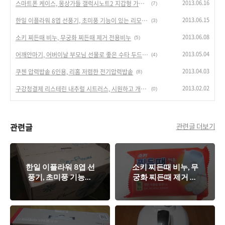
2013.06.16
스마트폰 케이스, 몽상가들 갤럭시노트2 지갑형 가죽케이스
(7)
2013.06.15
한일 이플라워 8엽 선풍기, 초미풍 기능이 있는 리모컨 선풍기
(3)
2013.06.08
소키 찌든때 비누, 무궁화 찌든때 제거 전용비누
(5)
2013.05.04
어깨안마기, 어버이날 부모님 선물로 좋은 수타 두드림365어깨안마기
(4)
2013.04.03
쿠첸 압력밥솥 6인용, 리홈 저렴한 전기압력밥솥
(8)
2013.02.02
구강청결제 리스테린 내추럴 시트러스, 시원하고 개운한 느낌!
(0)
관련글
관련글 더보기
한일 이플라워 8엽 선
소키 찌든때 비누, 무
풍기, 초미풍 기능이
궁화 찌든때 제거 전
있는 리모컨 선풍기
용비누